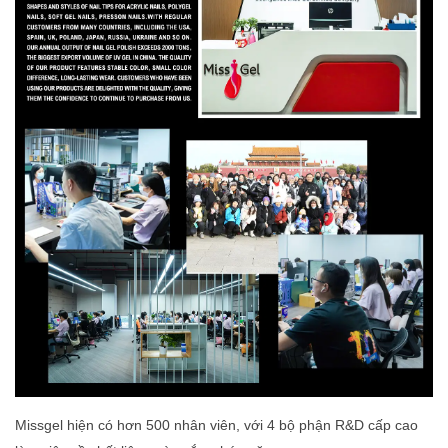
Missgel hiện có hơn 500 nhân viên, với 4 bộ phận R&D cấp cao