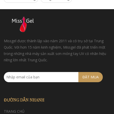
Missgel được thành lập vào năm 2011 và có trụ sở tại Trung
Quốc. Với hơn 15 năm kinh nghiệm, Missgel đã phát triển một
trong những nhà máy sản xuất sơn móng tay UV có nhãn hiệu
riêng lớn nhất Trung Quốc.
ĐẶT MUA
ĐƯỜNG DẪN NHANH
TRANG CHỦ