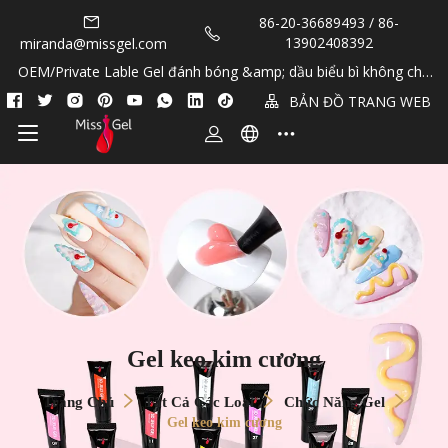
86-20-36689493 / 86-
13902408392
miranda@missgel.com
OEM/Private Lable Gel đánh bóng &amp; dầu biểu bì không chứ
a Hema &amp; TPO!
BẢN ĐỒ TRANG WEB
Gel keo kim cương
Trang Chủ
Tất Cả Các Loại
Chức Năng Gel
Gel keo kim cương