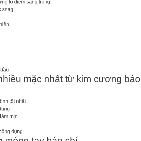
ững tô điểm sang trọng
c snag
hiên
 đầu
hiều mặc nhất từ ​​kim cương báo
nh tốt nhất
 dụng
 làm mịn
 công dụng
 móng tay báo chí