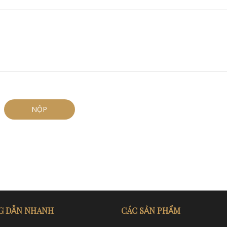
NỘP
 DẪN NHANH
CÁC SẢN PHẨM