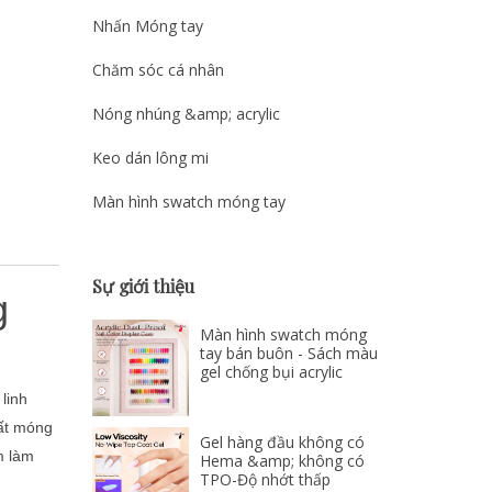
Nhấn Móng tay
Chăm sóc cá nhân
Nóng nhúng &amp; acrylic
Keo dán lông mi
Màn hình swatch móng tay
Sự giới thiệu
g
Màn hình swatch móng
tay bán buôn - Sách màu
gel chống bụi acrylic
linh
uất móng
Gel hàng đầu không có
m làm
Hema &amp; không có
TPO-Độ nhớt thấp