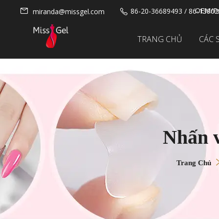
OEM/Pr
86-20-36689493 / 86-1390
miranda@missgel.com
TRANG CHỦ
CÁC 
Nhấn v
Trang Chủ