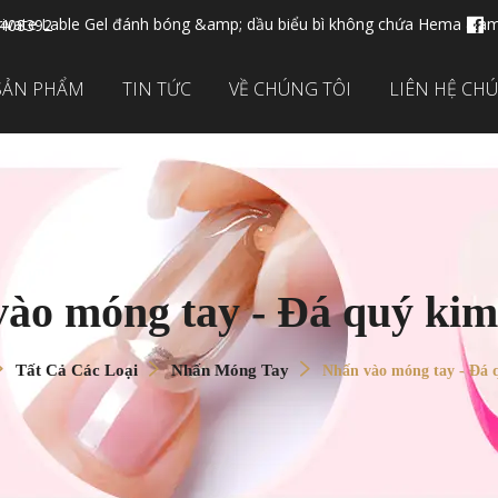
ivate Lable Gel đánh bóng &amp; dầu biểu bì không chứa Hema &am
2408392
SẢN PHẨM
TIN TỨC
VỀ CHÚNG TÔI
LIÊN HỆ CH
ào móng tay - Đá quý ki
Tất Cả Các Loại
Nhấn Móng Tay
Nhấn vào móng tay - Đá 