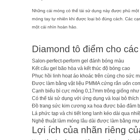
Những cái móng có thể tái sử dụng này được phủ một l
móng tay tự nhiên khi được loại bỏ đúng cách. Các c
một cái nhìn hoàn hảo.
Diamond tô điểm cho các 
Salon-perfect-perform gel đánh bóng màu
Kết cấu gel bão hòa và kết thúc độ bóng cao
Phục hồi linh hoạt áo khoác trên cùng cho sức m
Được làm bằng vật liệu PMMA cứng rắn uốn con
Cạnh biểu bì cực mỏng 0,17mm trông giống như
Có thể tái sử dụng với ứng dụng và loại bỏ thíc
Đồ trang sức kim cương xa hoa được bảo đảm b
Lá phức tạp và chi tiết long lanh kéo dài qua nhi
Nghệ thuật làm móng lâu dài được làm bằng m
Lợi ích của nhãn riêng c