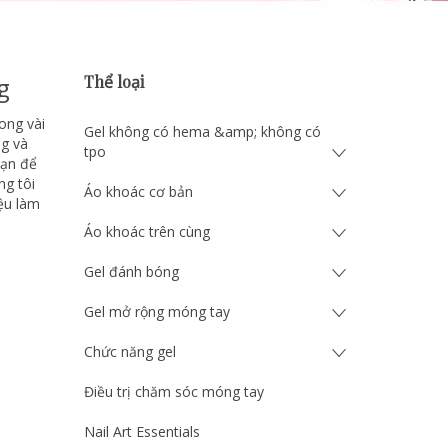
g
Thể loại
ong vài
Gel không có hema &amp; không có
ng và
tpo
bạn để
ng tôi
Áo khoác cơ bản
ệu làm
Áo khoác trên cùng
Gel đánh bóng
Gel mở rộng móng tay
Chức năng gel
Điều trị chăm sóc móng tay
Nail Art Essentials