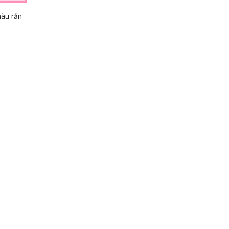
àu rắn