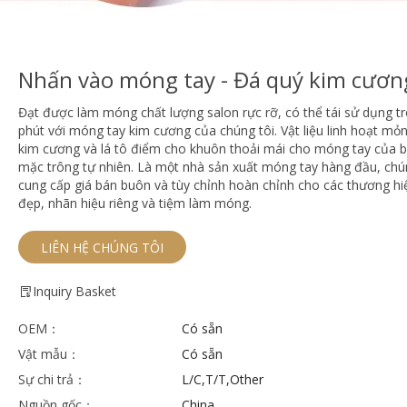
Nhấn vào móng tay - Đá quý kim cươn
Đạt được làm móng chất lượng salon rực rỡ, có thể tái sử dụng tr
phút với móng tay kim cương của chúng tôi. Vật liệu linh hoạt mỏ
kim cương và lá tô điểm cho khuôn thoải mái cho móng tay của 
mặc trông tự nhiên. Là một nhà sản xuất móng tay hàng đầu, chú
cung cấp giá bán buôn và tùy chỉnh hoàn chỉnh cho các thương hi
đẹp, nhãn hiệu riêng và tiệm làm móng.
LIÊN HỆ CHÚNG TÔI
Inquiry Basket
OEM：
Có sẵn
Vật mẫu：
Có sẵn
Sự chi trả：
L/C,T/T,Other
Nguồn gốc：
China