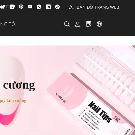
p; TPO!
BẢN ĐỒ TRANG WEB
ÚNG TÔI
m cương
quý kim cương