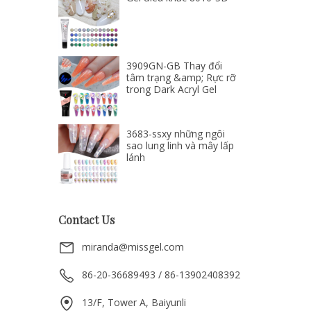
3909GN-GB Thay đổi
tâm trạng &amp; Rực rỡ
trong Dark Acryl Gel
3683-ssxy những ngôi
sao lung linh và mây lấp
lánh
Contact Us
miranda@missgel.com
86-20-36689493 / 86-13902408392
13/F, Tower A, Baiyunli