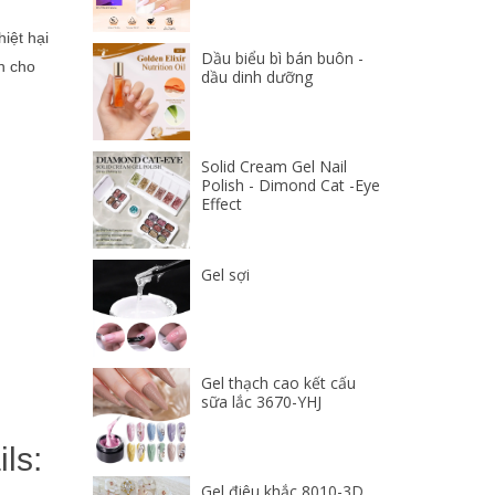
iệt hại
Dầu biểu bì bán buôn -
n cho
dầu dinh dưỡng
Solid Cream Gel Nail
Polish - Dimond Cat -Eye
Effect
Gel sợi
Gel thạch cao kết cấu
sữa lắc 3670-YHJ
ls:
Gel điêu khắc 8010-3D