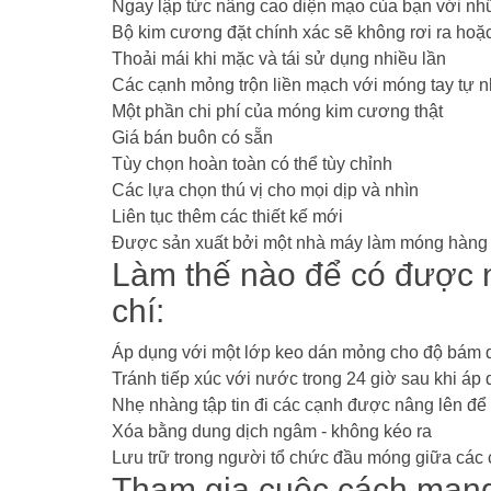
Ngay lập tức nâng cao diện mạo của bạn với nh
Bộ kim cương đặt chính xác sẽ không rơi ra hoặ
Thoải mái khi mặc và tái sử dụng nhiều lần
Các cạnh mỏng trộn liền mạch với móng tay tự n
Một phần chi phí của móng kim cương thật
Giá bán buôn có sẵn
Tùy chọn hoàn toàn có thể tùy chỉnh
Các lựa chọn thú vị cho mọi dịp và nhìn
Liên tục thêm các thiết kế mới
Được sản xuất bởi một nhà máy làm móng hàng
Làm thế nào để có được n
chí:
Áp dụng với một lớp keo dán mỏng cho độ bám dí
Tránh tiếp xúc với nước trong 24 giờ sau khi áp
Nhẹ nhàng tập tin đi các cạnh được nâng lên để
Xóa bằng dung dịch ngâm - không kéo ra
Lưu trữ trong người tổ chức đầu móng giữa các
Tham gia cuộc cách mạng